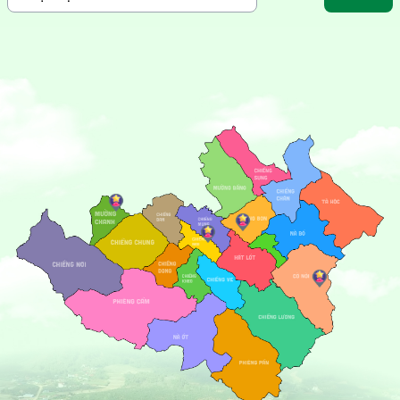
check-in tuyệt vời mà còn cho phép du khách trải nghiệm
hái chè và tìm hiểu quy trình sản xuất chè truyền thống.
Bên cạnh đó, Mai Sơn còn là nơi có nhiều hang động kỳ vĩ
như
Hang Hua Bó
, một tuyệt tác thiên nhiên với những
thạch nhũ độc đáo. Đây là điểm dừng chân hấp dẫn cho
những người yêu thích khám phá và tìm hiểu vẻ đẹp bí ẩn
của núi rừng.
Mai Sơn cũng là nơi sinh sống của các dân tộc Thái, Mông,
và Khơ Mú, với những bản làng truyền thống mang đậm bản
sắc văn hóa. Du khách có thể tham gia các lễ hội truyền
thống, thưởng thức những món ăn địa phương như thịt
trâu gác bếp, xôi ngũ sắc, và nậm pịa, cùng cảm nhận sự
hiếu khách của người dân bản địa.
Hãy đến với Mai Sơn để tận hưởng không gian yên bình,
hòa mình vào thiên nhiên và trải nghiệm những giá trị văn
hóa đặc sắc của vùng đất Tây Bắc!