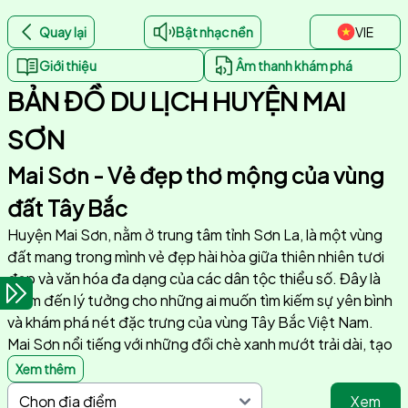
Quay lại
Bật nhạc nền
VIE
Giới thiệu
Âm thanh khám phá
BẢN ĐỒ DU LỊCH HUYỆN MAI
SƠN
Mai Sơn - Vẻ đẹp thơ mộng của vùng
đất Tây Bắc
Huyện Mai Sơn, nằm ở trung tâm tỉnh Sơn La, là một vùng
đất mang trong mình vẻ đẹp hài hòa giữa thiên nhiên tươi
đẹp và văn hóa đa dạng của các dân tộc thiểu số. Đây là
điểm đến lý tưởng cho những ai muốn tìm kiếm sự yên bình
và khám phá nét đặc trưng của vùng Tây Bắc Việt Nam.
Mai Sơn nổi tiếng với những đồi chè xanh mướt trải dài, tạo
nên một khung cảnh nên thơ, đặc biệt vào sáng sớm khi
Xem thêm
sương mù còn bao phủ. Những đồi chè này không chỉ là nơi
Xem