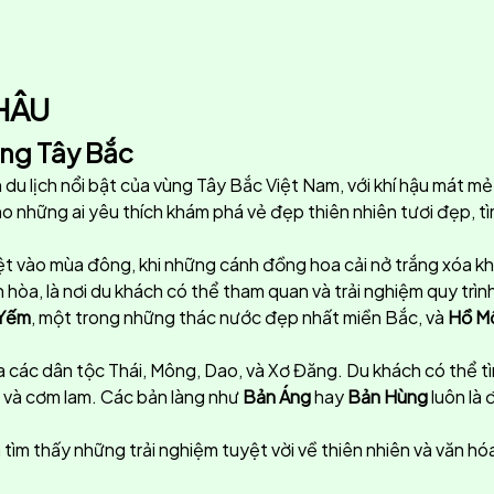
HÂU
ùng Tây Bắc
u lịch nổi bật của vùng Tây Bắc Việt Nam, với khí hậu mát mẻ
ho những ai yêu thích khám phá vẻ đẹp thiên nhiên tươi đẹp, t
iệt vào mùa đông, khi những cánh đồng hoa cải nở trắng xóa kh
 hòa, là nơi du khách có thể tham quan và trải nghiệm quy trì
 Yếm
, một trong những thác nước đẹp nhất miền Bắc, và
Hồ M
a các dân tộc Thái, Mông, Dao, và Xơ Đăng. Du khách có thể tì
, và cơm lam. Các bản làng như
Bản Áng
hay
Bản Hùng
luôn là
 tìm thấy những trải nghiệm tuyệt vời về thiên nhiên và văn h