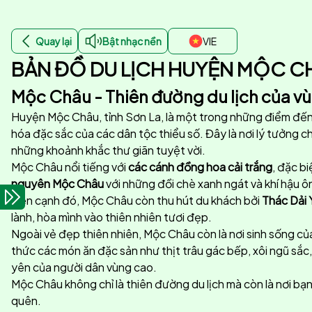
Quay lại
Bật nhạc nền
VIE
BẢN ĐỒ DU LỊCH HUYỆN MỘC C
Mộc Châu - Thiên đường du lịch của v
Huyện Mộc Châu, tỉnh Sơn La, là một trong những điểm đến d
hóa đặc sắc của các dân tộc thiểu số. Đây là nơi lý tưởng c
những khoảnh khắc thư giãn tuyệt vời.
Mộc Châu nổi tiếng với
các cánh đồng hoa cải trắng
, đặc b
nguyên Mộc Châu
với những đồi chè xanh ngát và khí hậu ôn
Bên cạnh đó, Mộc Châu còn thu hút du khách bởi
Thác Dải
lành, hòa mình vào thiên nhiên tươi đẹp.
Ngoài vẻ đẹp thiên nhiên, Mộc Châu còn là nơi sinh sống củ
thức các món ăn đặc sản như thịt trâu gác bếp, xôi ngũ sắc
yên của người dân vùng cao.
Mộc Châu không chỉ là thiên đường du lịch mà còn là nơi bạn
quên.