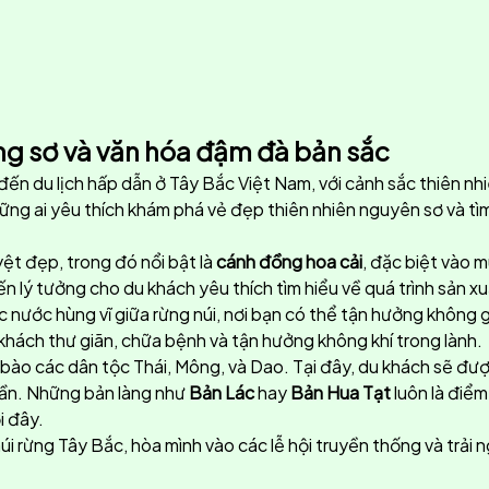
ng sơ và văn hóa đậm đà bản sắc
ến du lịch hấp dẫn ở Tây Bắc Việt Nam, với cảnh sắc thiên nh
những ai yêu thích khám phá vẻ đẹp thiên nhiên nguyên sơ và 
ệt đẹp, trong đó nổi bật là
cánh đồng hoa cải
, đặc biệt vào 
n lý tưởng cho du khách yêu thích tìm hiểu về quá trình sản 
c nước hùng vĩ giữa rừng núi, nơi bạn có thể tận hưởng không 
khách thư giãn, chữa bệnh và tận hưởng không khí trong lành.
bào các dân tộc Thái, Mông, và Dao. Tại đây, du khách sẽ đượ
cần. Những bản làng như
Bản Lác
hay
Bản Hua Tạt
luôn là điể
i đây.
rừng Tây Bắc, hòa mình vào các lễ hội truyền thống và trải 