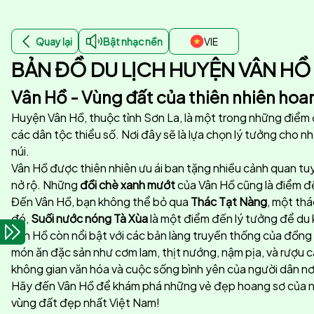
Quay lại
Bật nhạc nền
VIE
BẢN ĐỒ DU LỊCH HUYỆN VÂN HỒ
Vân Hồ - Vùng đất của thiên nhiên hoa
Huyện Vân Hồ, thuộc tỉnh Sơn La, là một trong những điểm đ
các dân tộc thiểu số. Nơi đây sẽ là lựa chọn lý tưởng cho 
núi.
Vân Hồ được thiên nhiên ưu ái ban tặng nhiều cảnh quan tuy
nở rộ. Những
đồi chè xanh mướt
của Vân Hồ cũng là điểm đế
Đến Vân Hồ, bạn không thể bỏ qua
Thác Tạt Nàng
, một thá
đó,
Suối nước nóng Tà Xùa
là một điểm đến lý tưởng để du 
Vân Hồ còn nổi bật với các bản làng truyền thống của đồng 
món ăn đặc sản như cơm lam, thịt nướng, nậm pịa, và rượu 
không gian văn hóa và cuộc sống bình yên của người dân nơ
Hãy đến Vân Hồ để khám phá những vẻ đẹp hoang sơ của núi 
vùng đất đẹp nhất Việt Nam!