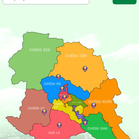
La là
Cây đào Tô Hiệu
, biểu tượng của sự kiên cường và hy
vọng. Cây đào nằm trong khuôn viên di tích, mang ý nghĩa
sâu sắc và là nơi được nhiều du khách đến tham quan, chụp
ảnh.
Ngoài các điểm di tích lịch sử, Sơn La còn thu hút du khách
bởi
Suối nước nóng Bản Mòng
, nơi lý tưởng để thư giãn và
tận hưởng không gian thiên nhiên tươi mát. Đây là cơ hội
tuyệt vời để ngâm mình trong dòng nước khoáng ấm áp,
tốt cho sức khỏe và tinh thần.
Thành phố Sơn La cũng là cửa ngõ khám phá nét văn hóa
đặc sắc của các dân tộc Thái, Mông, Dao. Những lễ hội
truyền thống, điệu múa xòe uyển chuyển, và ẩm thực địa
phương như nậm pịa, thịt trâu gác bếp, và xôi ngũ sắc sẽ
khiến hành trình của bạn thêm phần phong phú.
Hãy đến với thành phố Sơn La để cảm nhận nhịp sống vừa
hiện đại vừa đậm chất truyền thống, nơi mỗi bước chân đều
mang đến những trải nghiệm thú vị và ý nghĩa!