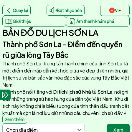
Quay lại
Bật nhạc nền
VIE
Giới thiệu
Âm thanh khám phá
BẢN ĐỒ DU LỊCH SƠN LA
Thành phố Sơn La - Điểm đến quyến
rũ giữa lòng Tây Bắc
Thành phố Sơn La, trung tâm hành chính của tỉnh Sơn La, là
một điểm đến hấp dẫn kết hợp giữa vẻ đẹp thiên nhiên, giá
trị lịch sử và bản sắc văn hóa đặc sắc của vùng Tây Bắc Việt
Nam.
Thành phố nổi tiếng với
Di tích lịch sử Nhà tù Sơn La
, nơi ghi
dấu những trang sử hào hùng của dân tộc Việt Nam. Khu di
tích này không chỉ là biểu tượng của tinh thần đấu tranh bất
khuất mà còn là nơi lưu giữ những câu chuyện lịch sử đầy ý
Xem thêm
nghĩa.
Một trong những điểm nhấn không thể bỏ qua khi đến Sơn
Xem